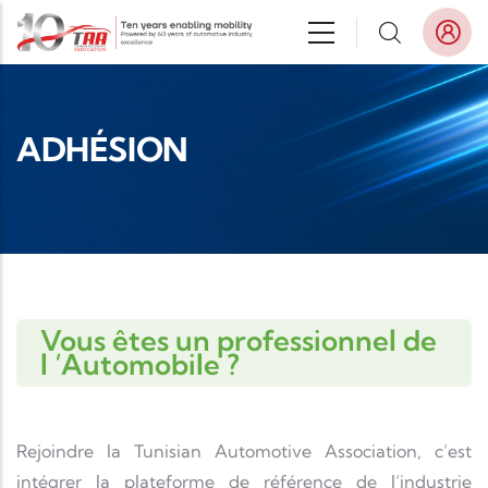
Aller au contenu principal
ADHÉSION
Vous êtes un professionnel de
l ‘Automobile ?
Rejoindre la Tunisian Automotive Association, c’est
intégrer la plateforme de référence de l’industrie