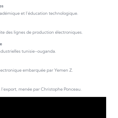
es
académique et l’éducation technologique.
ite des lignes de production électroniques.
ie
industrielles tunisie–ouganda.
’électronique embarquée par Yemen Z.
 et l’export, menée par Christophe Ponceau.