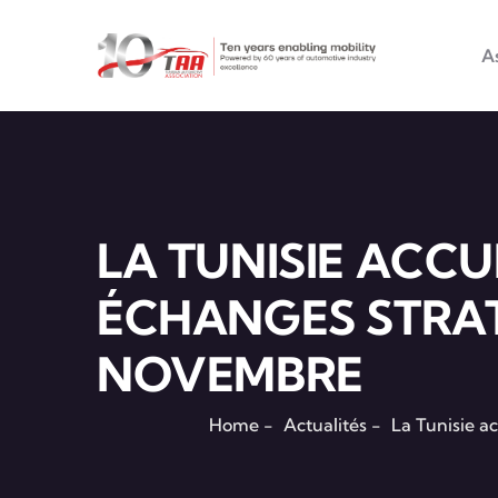
Main na
Aller au contenu principal
A
LA TUNISIE ACCU
ÉCHANGES STRAT
NOVEMBRE
Home
-
Actualités
-
La Tunisie a