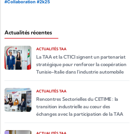
hashtag
hashtag
hashtag
hashtag
#
Collaboration
#
2k25
hashtag
Actualités récentes
ACTUALITÉS TAA
La TAA et la CTICI signent un partenariat
stratégique pour renforcer la coopération
Tunisie–Italie dans l'industrie automobile
ACTUALITÉS TAA
Rencontres Sectorielles du CETIME : la
transition industrielle au cœur des
échanges avec la participation de la TAA
ACTUALITÉS TAA