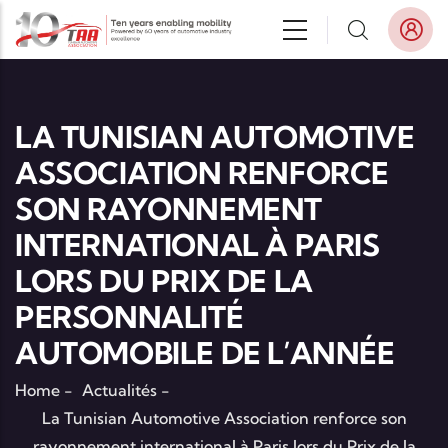
Aller au contenu principal
LA TUNISIAN AUTOMOTIVE
ASSOCIATION RENFORCE
SON RAYONNEMENT
INTERNATIONAL À PARIS
LORS DU PRIX DE LA
PERSONNALITÉ
AUTOMOBILE DE L’ANNÉE
Home
-
Actualités
-
La Tunisian Automotive Association renforce son
rayonnement international à Paris lors du Prix de la