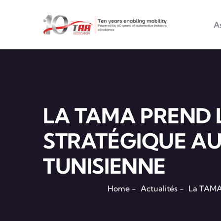
Main na
Aller au contenu principal
A
LA TAMA PREND 
STRATÉGIQUE AU
TUNISIENNE
Home
-
Actualités
-
La TAMA 