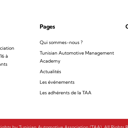
Pages
Qui sommes-nous ?
ciation
Tunisian Automotive Management
16 à
Academy
ants
Actualités
Les événements
Les adhérents de la TAA
ights by Tunisian Automotive Association (TAA). All Rights 