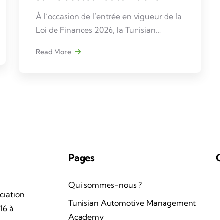
À l’occasion de l’entrée en vigueur de la
Loi de Finances 2026, la Tunisian
Automotive Association (TAA), en
Read More
partenariat avec Ernst & Young (EY),
organise une rencontre professionnelle
dédiée à l’analyse de ses impacts sur le
secteur automobile en Tunisie.
Pages
Qui sommes-nous ?
ciation
Tunisian Automotive Management
16 à
Academy