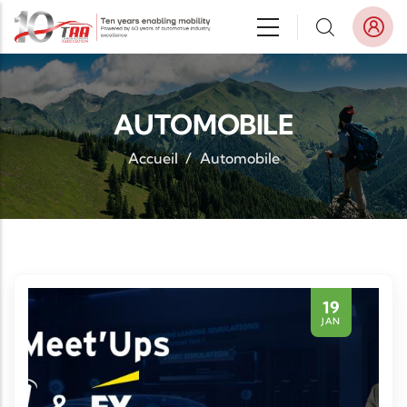
Aller au contenu principal
AUTOMOBILE
Accueil
/
Automobile
19
JAN