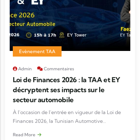
Evènement TAA
Admin
Commentaires
Loi de Finances 2026 : la TAA et EY
décryptent ses impacts sur le
secteur automobile
À l’occasion de l’entrée en vigueur de la Loi de
Finances 2026, la Tunisian Automotive
Association (TAA), en partenariat avec Ernst &
Read More
Young (EY), organise une rencontre