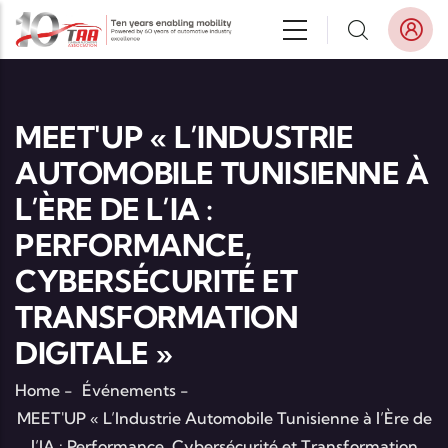
Aller au contenu principal
MEET'UP « L’INDUSTRIE
AUTOMOBILE TUNISIENNE À
L’ÈRE DE L’IA :
PERFORMANCE,
CYBERSÉCURITÉ ET
TRANSFORMATION
DIGITALE »
Home
-
Événements
-
MEET'UP « L’Industrie Automobile Tunisienne à l’Ère de
l’IA : Performance, Cybersécurité et Transformation