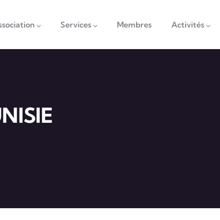
vigation
ssociation
Services
Membres
Activités
NISIE