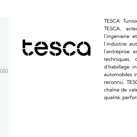
TESCA Tunisie
TESCA, acte
l’ingénierie 
l’industrie a
l’entreprise 
techniques,
d’habillage i
8030
automobiles in
reconnu, TES
chaîne de vale
qualité, perf