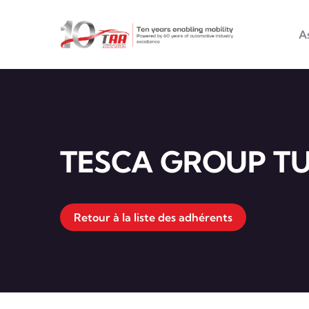
Main na
Aller au contenu principal
A
TESCA GROUP TU
Retour à la liste des adhérents