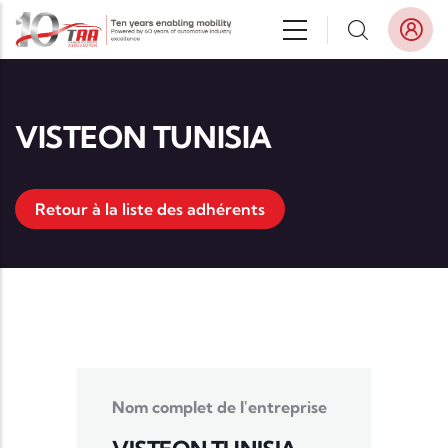
Aller au contenu principal
VISTEON TUNISIA
Retour à la liste des adhérents
Nom complet de l'entreprise