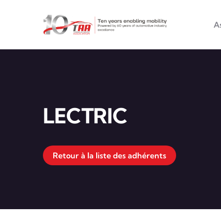
Main na
Aller au contenu principal
A
LECTRIC
Retour à la liste des adhérents