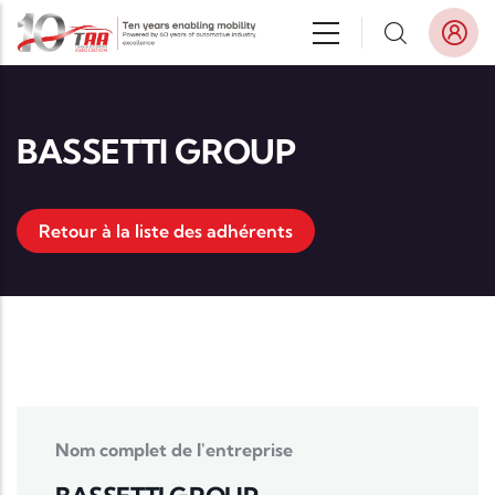
Aller au contenu principal
BASSETTI GROUP
Retour à la liste des adhérents
Nom complet de l'entreprise