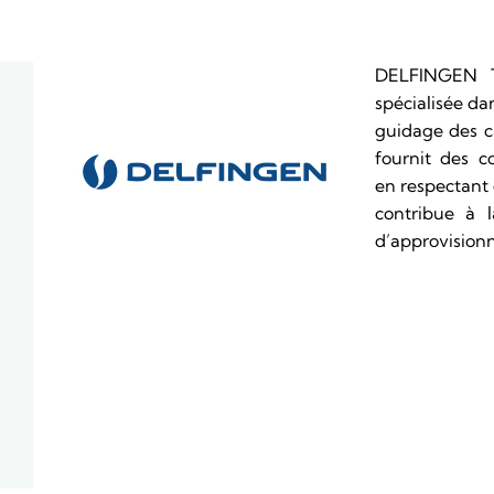
DELFINGEN Tu
spécialisée da
guidage des câ
fournit des c
en respectant 
contribue à l
d’approvision