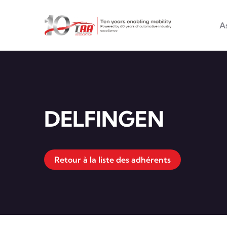
Main na
Aller au contenu principal
A
DELFINGEN
Retour à la liste des adhérents