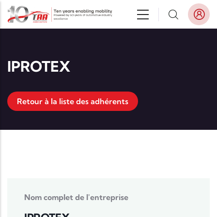
Aller au contenu principal
IPROTEX
Retour à la liste des adhérents
Nom complet de l'entreprise