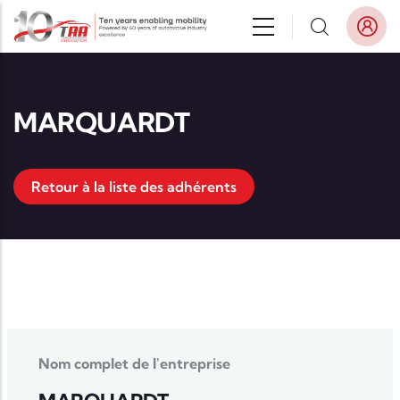
Aller au contenu principal
MARQUARDT
Retour à la liste des adhérents
Nom complet de l'entreprise