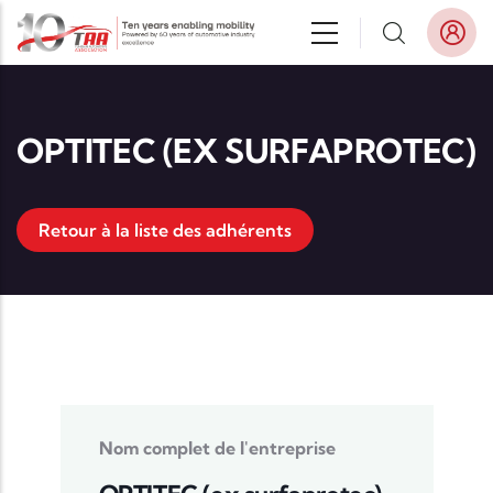
Aller au contenu principal
OPTITEC (EX SURFAPROTEC)
Retour à la liste des adhérents
Nom complet de l'entreprise