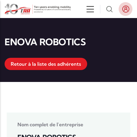
Aller au contenu principal
ENOVA ROBOTICS
Retour à la liste des adhérents
Nom complet de l'entreprise