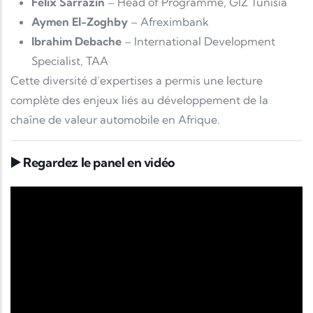
Felix Sarrazin
– Head of Programme, GIZ Tunisia
Aymen El-Zoghby
– Afreximbank
Ibrahim Debache
– International Development
Specialist, TAA
Cette diversité d’expertises a permis une lecture
complète des enjeux liés au développement de la
chaîne de valeur automobile en Afrique.
▶️ Regardez le panel en vidéo