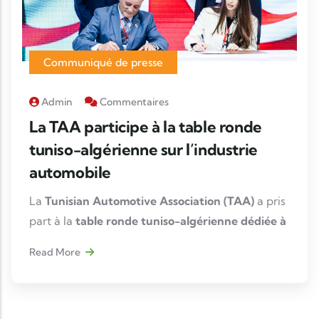
Communiqué de presse
Admin
Commentaires
La TAA participe à la table ronde
tuniso-algérienne sur l’industrie
automobile
La
Tunisian Automotive Association (TAA)
a pris
part à la
table ronde tuniso-algérienne dédiée à
l’industrie automobile
, tenue le
11 décembre
Read More
2025
, en marge des travaux de la
Haute
Commission Mixte tuniso-algérienne
et du
Forum économique bilatéral
, présidés par