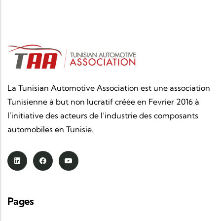
Madame Sarra Zaâfrani Zenzri
, Cheffe du
Gouvernement tunisien, et
Monsieur Sifi Ghrieb
,
Premier ministre algérien.
Organisée en partenariat avec l’
UTICA
, cette
rencontre de haut niveau a réuni des
acteurs
institutionnels, industriels et économiques
des
La Tunisian Automotive Association est une association
deux pays, avec pour objectif de
renforcer la
Tunisienne à but non lucratif créée en Fevrier 2016 à
coopération bilatérale
, de
structurer des
l’initiative des acteurs de l’industrie des composants
partenariats industriels durables
et de
faire
automobiles en Tunisie.
émerger de nouvelles opportunités
d’investissement
sur l’ensemble de la
chaîne de
valeur de l’industrie automobile
.
Les échanges ont porté sur les
complémentarités
industrielles
, le
développement des échanges
,
Pages
l’
intégration régionale
et la
montée en