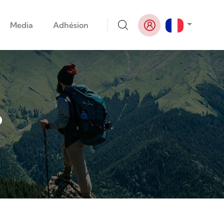
Lister le
Media
Adhésion
6