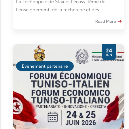
La Technopole de Sfax et l’écosystème de
l’enseignement, de la recherche et des
entreprises e-Mobility de la région organisent
Read More
une journée « le numérique pour l’automobile »
et ce le mercredi 24 juin 2026 à 9h au Centre de
recherche numérique de Sfax. Cette journée est
organisée par la Technopole de Sfax, Le Centre
24
JUN
de Recherche Numérique de Sfax (CRNS), la
Tunisian Automotive Association (TAA) et le
Evènement partenaire
Cluster Mécatronique.