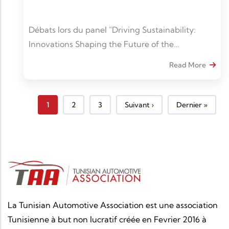
Débats lors du panel "Driving Sustainability:
Innovations Shaping the Future of the
Automotive Industry".
Read More
Page courante
Page
Page
Page suivante
Dernière page
1
2
3
Suivant ›
Dernier »
La Tunisian Automotive Association est une association
Tunisienne à but non lucratif créée en Fevrier 2016 à