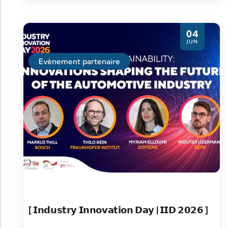
devenu un enjeu majeur pour la compétitivité
des entreprises du secteur automobile.
04
JUN
Evènement partenaire
[ 𝗜𝗻𝗱𝘂𝘀𝘁𝗿𝘆 𝗜𝗻𝗻𝗼𝘃𝗮𝘁𝗶𝗼𝗻 𝗗𝗮𝘆 | 𝗜𝗜𝗗 𝟮𝟬𝟮𝟲 ]