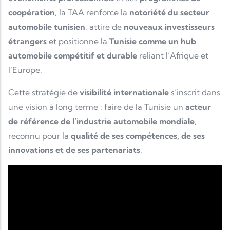
coopération
, la TAA renforce la
notoriété du secteur
automobile tunisien
, attire de
nouveaux investisseurs
étrangers
et positionne la
Tunisie comme un hub
automobile compétitif et durable
reliant l’Afrique et
l’Europe.
Cette stratégie de
visibilité internationale
s’inscrit dans
une vision à long terme : faire de la Tunisie un
acteur
de référence de l’industrie automobile mondiale
,
reconnu pour la
qualité de ses compétences, de ses
innovations et de ses partenariats
.