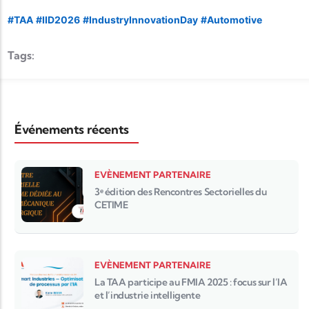
hashtag
#
TAA
#
IID2026
#
IndustryInnovationDay
#
Automotive
hashtag
hashtag
hashtag
Tags:
Événements récents
EVÈNEMENT PARTENAIRE
3ᵉ édition des Rencontres Sectorielles du
CETIME
EVÈNEMENT PARTENAIRE
La TAA participe au FMIA 2025 : focus sur l’IA
et l’industrie intelligente