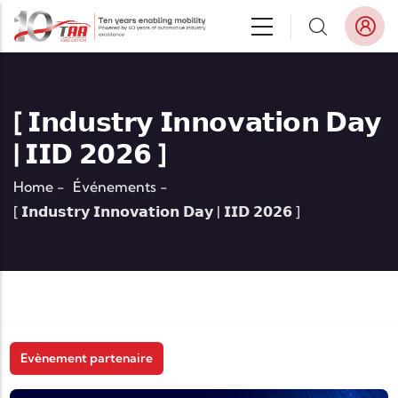
Aller au contenu principal
[ 𝗜𝗻𝗱𝘂𝘀𝘁𝗿𝘆 𝗜𝗻𝗻𝗼𝘃𝗮𝘁𝗶𝗼𝗻 𝗗𝗮𝘆
| 𝗜𝗜𝗗 𝟮𝟬𝟮𝟲 ]
Home
-
Événements
-
[ 𝗜𝗻𝗱𝘂𝘀𝘁𝗿𝘆 𝗜𝗻𝗻𝗼𝘃𝗮𝘁𝗶𝗼𝗻 𝗗𝗮𝘆 | 𝗜𝗜𝗗 𝟮𝟬𝟮𝟲 ]
Evènement partenaire