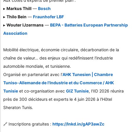
Aux côtés d'experts de premier plan :
▸
Markus Thill
—
Bosch
▸
Thilo Bein
—
Fraunhofer LBF
▸
Wouter IJzermans
—
BEPA - Batteries European Partnership
Association
Mobilité électrique, économie circulaire, décarbonation de la
chaîne de valeur… des enjeux qui redéfinissent l'industrie
automobile mondiale, et tunisienne.
Organisé en partenariat avec l'
AHK Tunesien | Chambre
Tuniso-Allemande de l'Industrie et du Commerce / AHK
Tunisie
et co-organisation avec
GIZ Tunisie
, l'IID 2026 réunira
près de 300 décideurs et experts le 4 juin 2026 à l'Hôtel
Sheraton Tunis.
🔗 Inscriptions gratuites :
https://lnkd.in/gAP3awZc