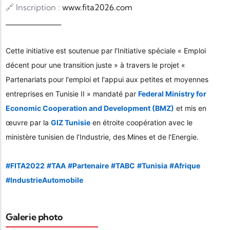
🔗 Inscription :
www.fita2026.com
__________________
Cette initiative est soutenue par l'Initiative spéciale « Emploi
décent pour une transition juste » à travers le projet «
Partenariats pour l'emploi et l'appui aux petites et moyennes
entreprises en Tunisie II » mandaté par
Federal Ministry for
Economic Cooperation and Development (BMZ)
et mis en
œuvre par la
GIZ Tunisie
en étroite coopération avec le
ministère tunisien de l’Industrie, des Mines et de l’Energie.
hashtag
#
FITA2022
#
TAA
#
Partenaire
#
TABC
#
Tunisia
#
Afrique
hashtag
hashtag
hashtag
hashtag
hashtag
hashtag
#
IndustrieAutomobile
Galerie photo