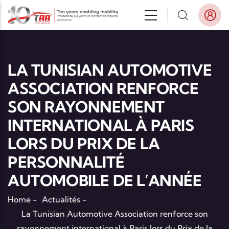
Aller au contenu principal
LA TUNISIAN AUTOMOTIVE
ASSOCIATION RENFORCE
SON RAYONNEMENT
INTERNATIONAL À PARIS
LORS DU PRIX DE LA
PERSONNALITÉ
AUTOMOBILE DE L’ANNÉE
Home
-
Actualités
-
La Tunisian Automotive Association renforce son
rayonnement international à Paris lors du Prix de la