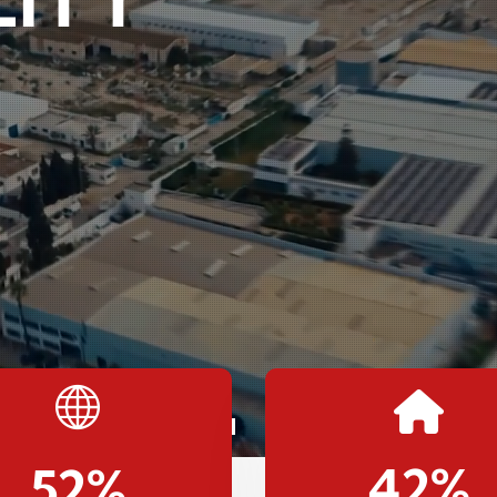
42
%
52
%