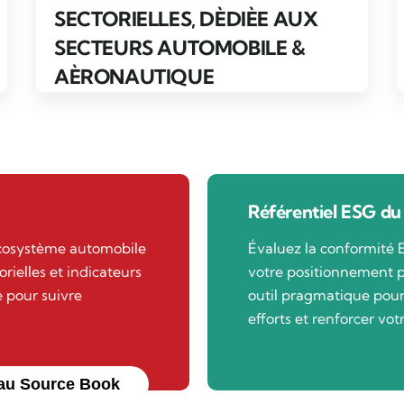
SECTORIELLES, DÈDIÈE AUX
SECTEURS AUTOMOBILE &
AÈRONAUTIQUE
Référentiel ESG du
écosystème automobile
Évaluez la conformité 
orielles et indicateurs
votre positionnement p
 pour suivre
outil pragmatique pour 
efforts et renforcer vot
au Source Book