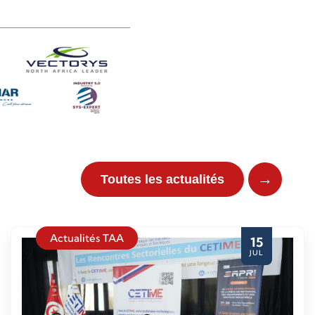
→
Toutes les actualités
Actualités TAA
15
JUL