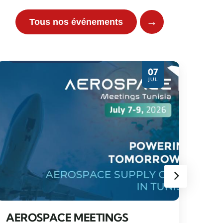
→
Tous nos événements
Evènement partenaire
07
JUL
WO
SE
TUN
AEROSPACE MEETINGS