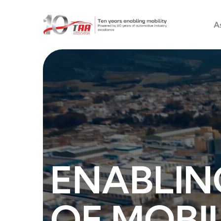
Main na
Aller au contenu principal
A
ENABLIN
OF MOBI