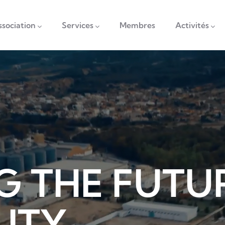
vigation
ssociation
Services
Membres
Activités
G THE FUTU
LITY