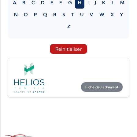
A
B
C
D
E
F
G
H
I
J
K
L
M
N
O
P
Q
R
S
T
U
V
W
X
Y
Z
Réinitialiser
Fiche de l'adherent