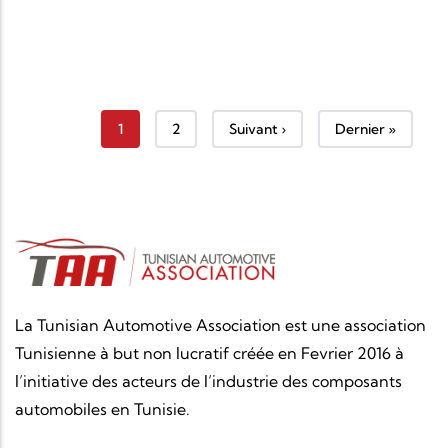
Page courante
Page
Page suivante
Dernière page
1
2
Suivant ›
Dernier »
La Tunisian Automotive Association est une association
Tunisienne à but non lucratif créée en Fevrier 2016 à
l’initiative des acteurs de l’industrie des composants
automobiles en Tunisie.