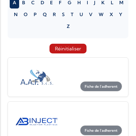
A
B
C
D
E
F
G
H
I
J
K
L
M
N
O
P
Q
R
S
T
U
V
W
X
Y
Z
Réinitialiser
Fiche de l'adherent
Fiche de l'adherent