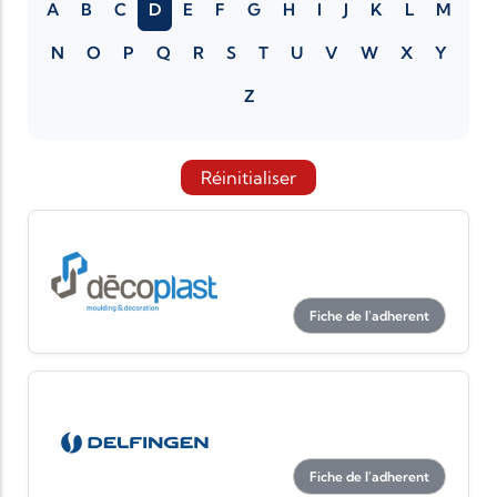
A
B
C
D
E
F
G
H
I
J
K
L
M
N
O
P
Q
R
S
T
U
V
W
X
Y
Z
Réinitialiser
Fiche de l'adherent
Fiche de l'adherent