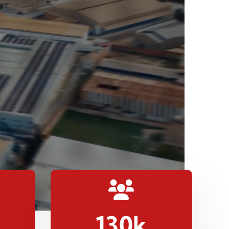
130
k