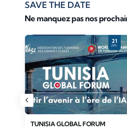
SAVE THE DATE
Ne manquez pas nos procha
Evènement partenaire
28
21
PR
JUL
TUNISIA GLOBAL FORUM