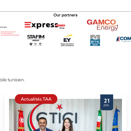
ile tunisien.
Actualités TAA
21
JUL