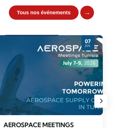
→
Tous nos événements
Evènement partenaire
07
JUL
WO
SE
TUN
AEROSPACE MEETINGS