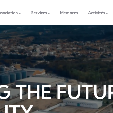
vigation
ssociation
Services
Membres
Activités
G THE FUTU
LITY