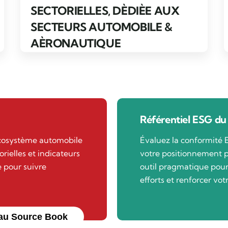
SECTORIELLES, DÈDIÈE AUX
SECTEURS AUTOMOBILE &
AÈRONAUTIQUE
Référentiel ESG du
écosystème automobile
Évaluez la conformité 
orielles et indicateurs
votre positionnement p
 pour suivre
outil pragmatique pour 
efforts et renforcer vot
au Source Book