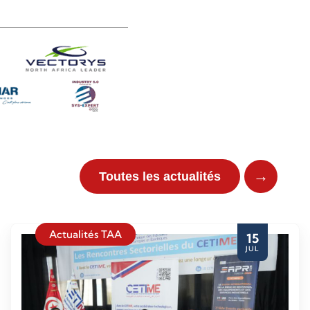
→
Toutes les actualités
Actualités TAA
15
JUL