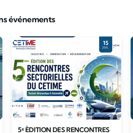
ins événements
Evènement partenaire
15
JUL
5ᵉ ÈDITION DES RENCONTRES