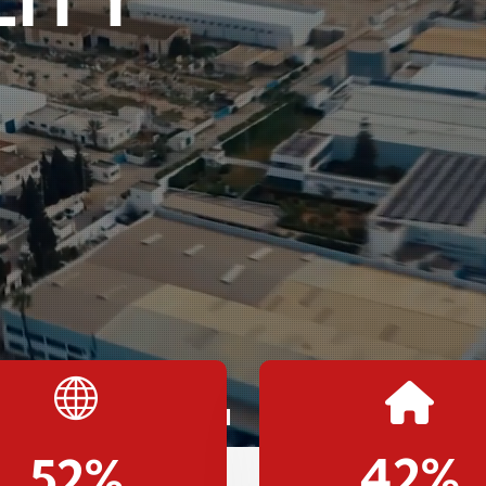
42
%
52
%