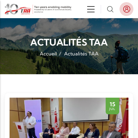
Aller au contenu principal
ACTUALITÉS TAA
Accueil
/
Actualités TAA
15
JUL