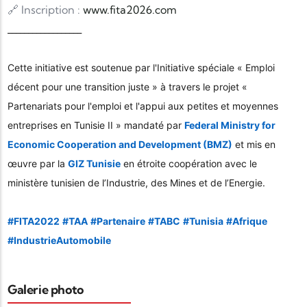
🔗 Inscription :
www.fita2026.com
__________________
Cette initiative est soutenue par l'Initiative spéciale « Emploi
décent pour une transition juste » à travers le projet «
Partenariats pour l'emploi et l'appui aux petites et moyennes
entreprises en Tunisie II » mandaté par
Federal Ministry for
Economic Cooperation and Development (BMZ)
et mis en
œuvre par la
GIZ Tunisie
en étroite coopération avec le
ministère tunisien de l’Industrie, des Mines et de l’Energie.
hashtag
#
FITA2022
#
TAA
#
Partenaire
#
TABC
#
Tunisia
#
Afrique
hashtag
hashtag
hashtag
hashtag
hashtag
hashtag
#
IndustrieAutomobile
Galerie photo