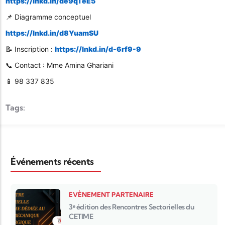
https://lnkd.in/de9qTeE5
📌 Diagramme conceptuel
https://lnkd.in/d8YuamSU
📝 Inscription :
https://lnkd.in/d-6rf9-9
📞 Contact : Mme Amina Ghariani
📱 98 337 835
Tags:
Événements récents
EVÈNEMENT PARTENAIRE
3ᵉ édition des Rencontres Sectorielles du
CETIME