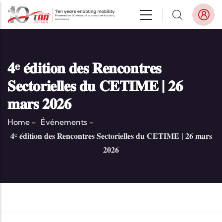
Aller au contenu principal
𝟒ᵉ 𝐞́𝐝𝐢𝐭𝐢𝐨𝐧 𝐝𝐞𝐬 𝐑𝐞𝐧𝐜𝐨𝐧𝐭𝐫𝐞𝐬
𝐒𝐞𝐜𝐭𝐨𝐫𝐢𝐞𝐥𝐥𝐞𝐬 𝐝𝐮 𝐂𝐄𝐓𝐈𝐌𝐄 | 𝟐𝟔
𝐦𝐚𝐫𝐬 𝟐𝟎𝟐𝟔
Home
-
Événements
-
𝟒ᵉ 𝐞́𝐝𝐢𝐭𝐢𝐨𝐧 𝐝𝐞𝐬 𝐑𝐞𝐧𝐜𝐨𝐧𝐭𝐫𝐞𝐬 𝐒𝐞𝐜𝐭𝐨𝐫𝐢𝐞𝐥𝐥𝐞𝐬 𝐝𝐮 𝐂𝐄𝐓𝐈𝐌𝐄 | 𝟐𝟔 𝐦𝐚𝐫𝐬
𝟐𝟎𝟐𝟔