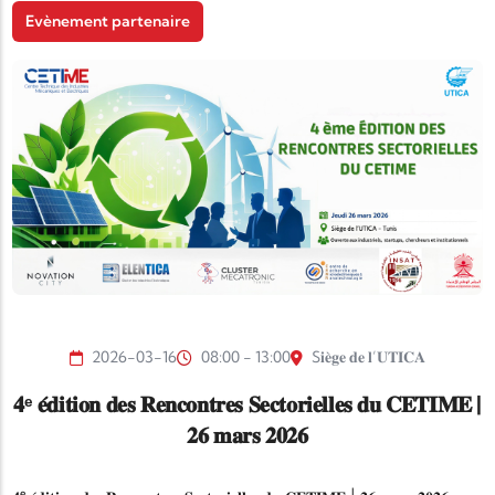
Evènement partenaire
2026-03-16
08:00 - 13:00
S𝐢𝐞̀𝐠𝐞 𝐝𝐞 𝐥’𝐔𝐓𝐈𝐂𝐀
𝟒ᵉ 𝐞́𝐝𝐢𝐭𝐢𝐨𝐧 𝐝𝐞𝐬 𝐑𝐞𝐧𝐜𝐨𝐧𝐭𝐫𝐞𝐬 𝐒𝐞𝐜𝐭𝐨𝐫𝐢𝐞𝐥𝐥𝐞𝐬 𝐝𝐮 𝐂𝐄𝐓𝐈𝐌𝐄 |
𝟐𝟔 𝐦𝐚𝐫𝐬 𝟐𝟎𝟐𝟔