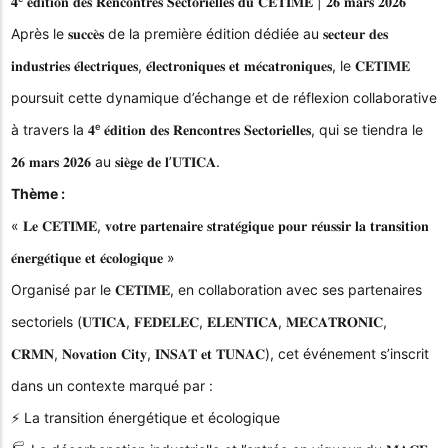
𝟒ᵉ 𝐞́𝐝𝐢𝐭𝐢𝐨𝐧 𝐝𝐞𝐬 𝐑𝐞𝐧𝐜𝐨𝐧𝐭𝐫𝐞𝐬 𝐒𝐞𝐜𝐭𝐨𝐫𝐢𝐞𝐥𝐥𝐞𝐬 𝐝𝐮 𝐂𝐄𝐓𝐈𝐌𝐄 | 𝟐𝟔 𝐦𝐚𝐫𝐬 𝟐𝟎𝟐𝟔
Après le 𝐬𝐮𝐜𝐜𝐞̀𝐬 de la première édition dédiée au 𝐬𝐞𝐜𝐭𝐞𝐮𝐫 𝐝𝐞𝐬
𝐢𝐧𝐝𝐮𝐬𝐭𝐫𝐢𝐞𝐬 𝐞́𝐥𝐞𝐜𝐭𝐫𝐢𝐪𝐮𝐞𝐬, 𝐞́𝐥𝐞𝐜𝐭𝐫𝐨𝐧𝐢𝐪𝐮𝐞𝐬 𝐞𝐭 𝐦𝐞́𝐜𝐚𝐭𝐫𝐨𝐧𝐢𝐪𝐮𝐞𝐬, le 𝐂𝐄𝐓𝐈𝐌𝐄
poursuit cette dynamique d’échange et de réflexion collaborative
à travers la 𝟒ᵉ 𝐞́𝐝𝐢𝐭𝐢𝐨𝐧 𝐝𝐞𝐬 𝐑𝐞𝐧𝐜𝐨𝐧𝐭𝐫𝐞𝐬 𝐒𝐞𝐜𝐭𝐨𝐫𝐢𝐞𝐥𝐥𝐞𝐬, qui se tiendra le
𝟐𝟔 𝐦𝐚𝐫𝐬 𝟐𝟎𝟐𝟔 au 𝐬𝐢𝐞̀𝐠𝐞 𝐝𝐞 𝐥’𝐔𝐓𝐈𝐂𝐀.
Thème :
« 𝐋𝐞 𝐂𝐄𝐓𝐈𝐌𝐄, 𝐯𝐨𝐭𝐫𝐞 𝐩𝐚𝐫𝐭𝐞𝐧𝐚𝐢𝐫𝐞 𝐬𝐭𝐫𝐚𝐭𝐞́𝐠𝐢𝐪𝐮𝐞 𝐩𝐨𝐮𝐫 𝐫𝐞́𝐮𝐬𝐬𝐢𝐫 𝐥𝐚 𝐭𝐫𝐚𝐧𝐬𝐢𝐭𝐢𝐨𝐧
𝐞́𝐧𝐞𝐫𝐠𝐞́𝐭𝐢𝐪𝐮𝐞 𝐞𝐭 𝐞́𝐜𝐨𝐥𝐨𝐠𝐢𝐪𝐮𝐞 »
Organisé par le 𝐂𝐄𝐓𝐈𝐌𝐄, en collaboration avec ses partenaires
sectoriels (𝐔𝐓𝐈𝐂𝐀, 𝐅𝐄𝐃𝐄𝐋𝐄𝐂, 𝐄𝐋𝐄𝐍𝐓𝐈𝐂𝐀, 𝐌𝐄𝐂𝐀𝐓𝐑𝐎𝐍𝐈𝐂,
𝐂𝐑𝐌𝐍, 𝐍𝐨𝐯𝐚𝐭𝐢𝐨𝐧 𝐂𝐢𝐭𝐲, 𝐈𝐍𝐒𝐀𝐓 𝐞𝐭 𝐓𝐔𝐍𝐀𝐂), cet événement s’inscrit
dans un contexte marqué par :
⚡ La transition énergétique et écologique