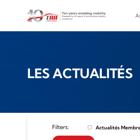
Main na
Aller au contenu principal
A
LES ACTUALITÉS
Filters:
Actualités Membr