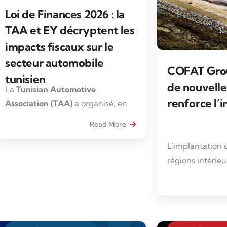
Loi de Finances 2026 : la
TAA et EY décryptent les
impacts fiscaux sur le
secteur automobile
COFAT Grou
tunisien
de nouvelle
La
Tunisian Automotive
renforce l’i
Association (TAA)
a organisé, en
partenariat avec
Ernst & Young
Read More
(EY)
, une rencontre
professionnelle dédiée à l’analyse
L’implantation d
de la
Loi de Finances 2026
et à ses
régions intérieu
impacts sur le secteur automobile
le développeme
en Tunisie
.
lorsque ces inv
tunisiennes.
Cet événement a permis des
échanges concrets et approfondis
C’est dans la zo