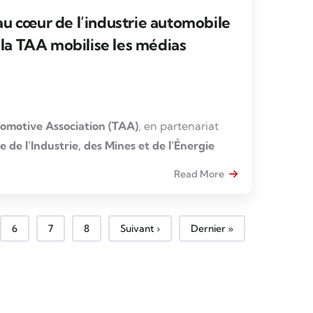
u cœur de l’industrie automobile
: la TAA mobilise les médias
omotive Association (TAA)
, en partenariat
e de l’Industrie, des Mines et de l’Énergie
le soutien de
GIZ Tunisie
, a organisé une
Read More
alisée accompagnée d’un press tour de trois
 19 décembre 2025
, au profit d’une
vingtaine
tunisiens
.
 courante
Page
Page
Page
Page suivante
Dernière page
6
7
8
Suivant ›
Dernier »
 stratégique visait à
renforcer la
du secteur automobile tunisien
, à valoriser
 industriel
et à mettre en lumière son
rôle clé