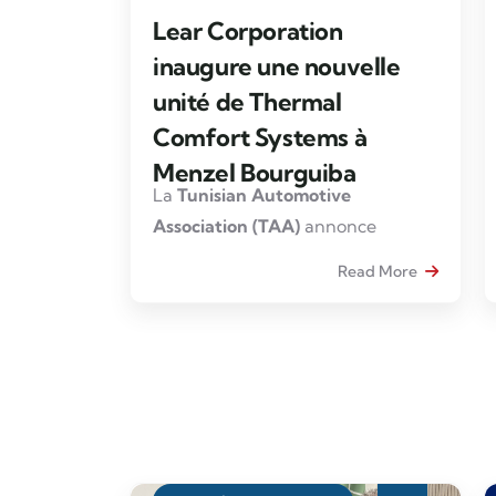
Lear Corporation
inaugure une nouvelle
unité de Thermal
Comfort Systems à
Menzel Bourguiba
La
Tunisian Automotive
Association (TAA)
annonce
l’inauguration par
Lear
Read More
Corporation
, leader mondial des
technologies automobiles dédiées
aux sièges et aux systèmes
électroniques, d’une nouvelle
unité industrielle spécialisée dans
les
Thermal Comfort Systems
à
Menzel Bourguiba
.