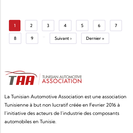
Page courante
Page
Page
Page
Page
Page
Page
1
2
3
4
5
6
7
…
Page
Page
Page suivante
Dernière page
8
9
Suivant ›
Dernier »
La Tunisian Automotive Association est une association
Tunisienne à but non lucratif créée en Fevrier 2016 à
l’initiative des acteurs de l’industrie des composants
automobiles en Tunisie.