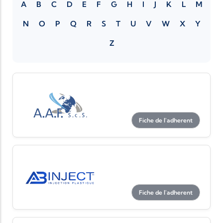
A
B
C
D
E
F
G
H
I
J
K
L
M
N
O
P
Q
R
S
T
U
V
W
X
Y
Z
Fiche de l'adherent
Fiche de l'adherent