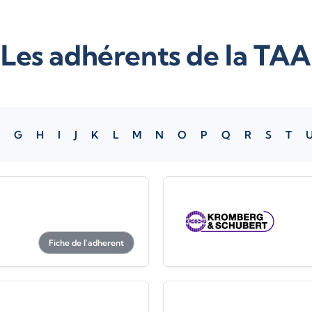
Les adhérents de la TAA
G
H
I
J
K
L
M
N
O
P
Q
R
S
T
Fiche de l'adherent