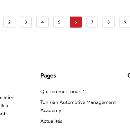
Page
Page
Page
Page
Page courante
Page
Page
Pa
2
3
4
5
6
7
8
9
Pages
Qui sommes-nous ?
ciation
Tunisian Automotive Management
16 à
Academy
ants
Actualités