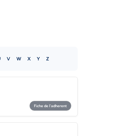
U
V
W
X
Y
Z
Fiche de l'adherent