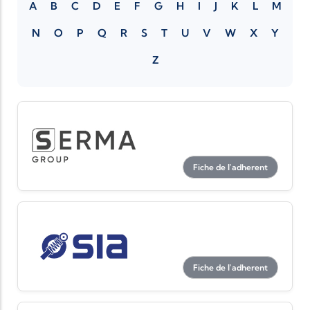
A
B
C
D
E
F
G
H
I
J
K
L
M
N
O
P
Q
R
S
T
U
V
W
X
Y
Z
Fiche de l'adherent
Fiche de l'adherent