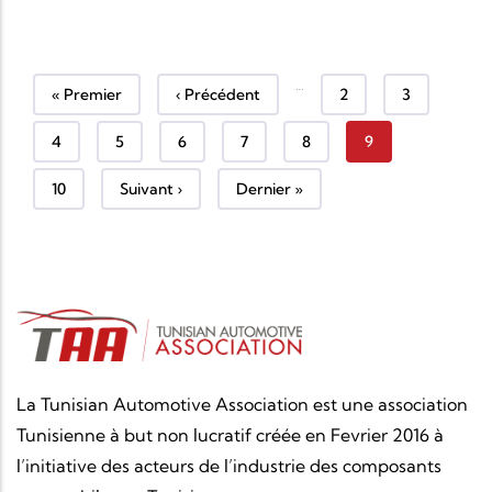
…
Première page
Page précédente
Page
Page
« Premier
‹ Précédent
2
3
Page
Page
Page
Page
Page
Page courante
4
5
6
7
8
9
Page
Page suivante
Dernière page
10
Suivant ›
Dernier »
La Tunisian Automotive Association est une association
Tunisienne à but non lucratif créée en Fevrier 2016 à
l’initiative des acteurs de l’industrie des composants