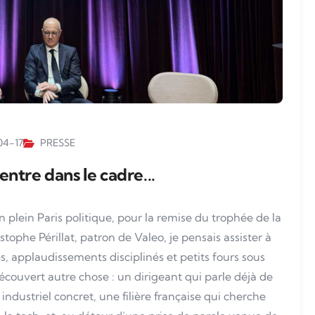
04-17
PRESSE
 entre dans le cadre...
en plein Paris politique, pour la remise du trophée de la
ophe Périllat, patron de Valeo, je pensais assister à
s, applaudissements disciplinés et petits fours sous
 découvert autre chose : un dirigeant qui parle déjà de
industriel concret, une filière française qui cherche