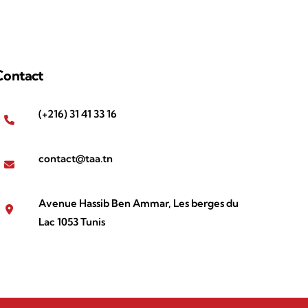
Contact
(+216) 31 41 33 16
contact@taa.tn
Avenue Hassib Ben Ammar, Les berges du
Lac 1053 Tunis