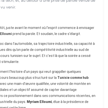
 la tech, et, au détour d’une prise de parole venue de
 vu venir.
 plutôt, juste avant le moment où l’esprit commence à envisager
Elloumi
prend la parole. Et soudain, le cadre s’élargit.
c dans l’automobile, sa trajectoire industrielle, sa capacité à
es dès qu’on parle de compétitivité industrielle au sud de
cours tunisien sur le sujet. Et c’est là que la soirée a cessé
 stimulante.
ement l’histoire d’un pays qui veut grappiller quelques
scours beaucoup plus structuré sur la
Tunisie comme hub
e, avec une main-d’œuvre qualifiée, une volonté de montée en
diales et un objectif assumé de capter davantage
eurs ce positionnement dans ses communications récentes, en
ndustrielle du pays.
Myriam Elloumi
, élue à la présidence de
ément cette ligne.