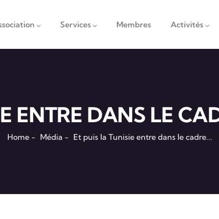
vigation
ssociation
Services
Membres
Activités
IE ENTRE DANS LE CAD
Home
-
Média
-
Et puis la Tunisie entre dans le cadre...