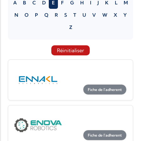
A
B
C
D
E
F
G
H
I
J
K
L
M
N
O
P
Q
R
S
T
U
V
W
X
Y
Z
Réinitialiser
Fiche de l'adherent
Fiche de l'adherent