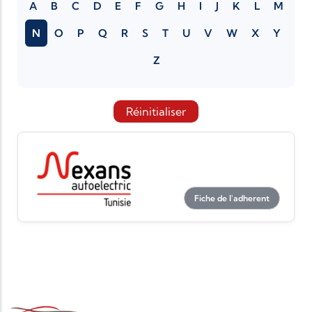
A
B
C
D
E
F
G
H
I
J
K
L
M
N
O
P
Q
R
S
T
U
V
W
X
Y
Z
Réinitialiser
Fiche de l'adherent