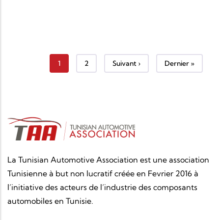
Page courante
Page
Page suivante
Dernière page
1
2
Suivant ›
Dernier »
La Tunisian Automotive Association est une association
Tunisienne à but non lucratif créée en Fevrier 2016 à
l’initiative des acteurs de l’industrie des composants
automobiles en Tunisie.