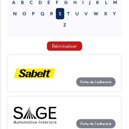
A
B
C
D
E
F
G
H
I
J
K
L
M
N
O
P
Q
R
S
T
U
V
W
X
Y
Z
Réinitialiser
Fiche de l'adherent
Fiche de l'adherent