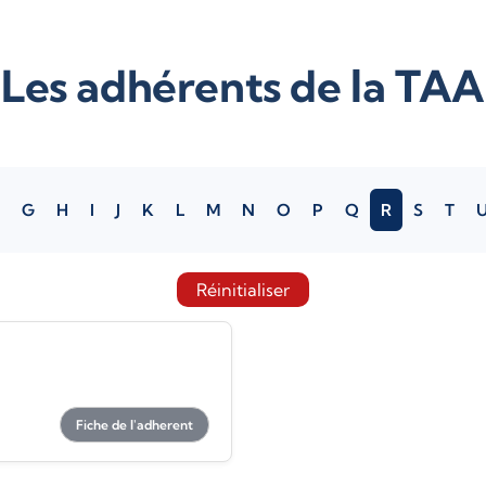
Les adhérents de la TAA
G
H
I
J
K
L
M
N
O
P
Q
R
S
T
Réinitialiser
Fiche de l'adherent