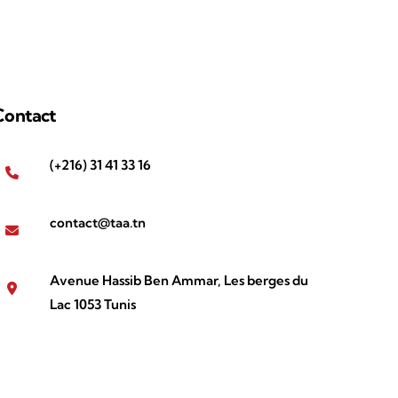
Contact
(+216) 31 41 33 16
contact@taa.tn
Avenue Hassib Ben Ammar, Les berges du
Lac 1053 Tunis