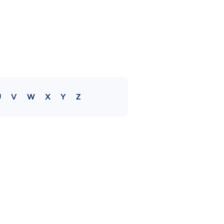
U
V
W
X
Y
Z