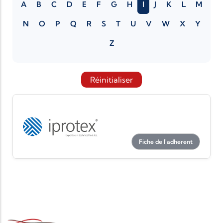
A
B
C
D
E
F
G
H
I
J
K
L
M
N
O
P
Q
R
S
T
U
V
W
X
Y
Z
Réinitialiser
Fiche de l'adherent