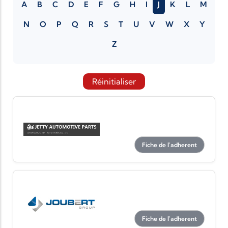
A
B
C
D
E
F
G
H
I
J
K
L
M
N
O
P
Q
R
S
T
U
V
W
X
Y
Z
Réinitialiser
Fiche de l'adherent
Fiche de l'adherent