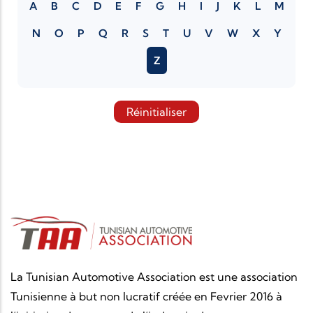
A
B
C
D
E
F
G
H
I
J
K
L
M
N
O
P
Q
R
S
T
U
V
W
X
Y
Z
Réinitialiser
La Tunisian Automotive Association est une association
Tunisienne à but non lucratif créée en Fevrier 2016 à