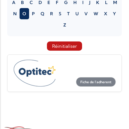
A
B
C
D
E
F
G
H
I
J
K
L
M
N
O
P
Q
R
S
T
U
V
W
X
Y
Z
Réinitialiser
Fiche de l'adherent